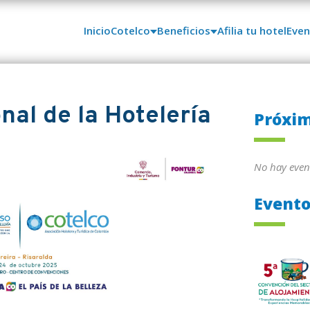
Inicio
Cotelco
Beneficios
Afilia tu hotel
Even
nal de la Hotelería
Próxim
No hay even
Evento