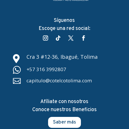
Síguenos
Escoge una red social:
Cra 3 #12-36, Ibagué, Tolima


+57 316 3992807

capitulo@cotelcotolima.com
Afíliate con nosotros
Conoce nuestros Beneficios
Saber más