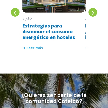
❮
❯
3 julio
3 julio
Estrategias para
Hoteles p
disminuir el consumo
¿vale la 
energético en hoteles
implemen
➔ Leer más
➔ Leer más
¿Quieres ser parte de la
comunidad Cotelco?