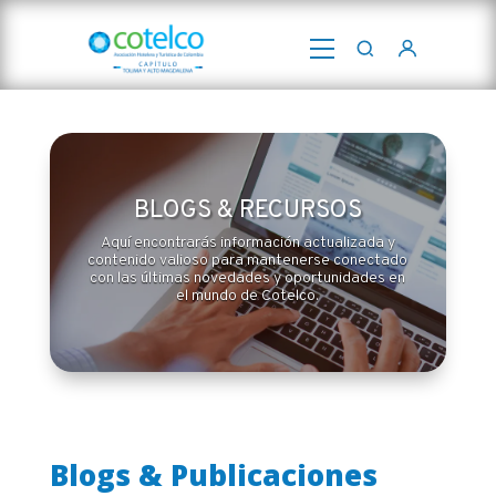
Abrir
menú
BLOGS & RECURSOS
Aquí encontrarás información actualizada y
contenido valioso para mantenerse conectado
con las últimas novedades y oportunidades en
el mundo de Cotelco.
Blogs & Publicaciones