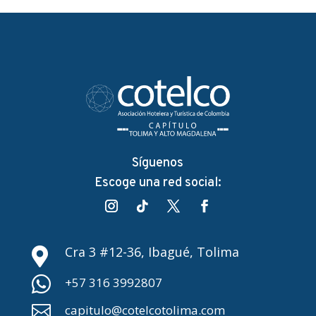
Síguenos
Escoge una red social:
Cra 3 #12-36, Ibagué, Tolima


+57 316 3992807

capitulo@cotelcotolima.com